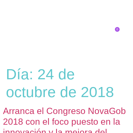
0
Inscríbete
SOBRE EL CONGRESO
¿QUÉ TIPO DE INNOVADOR/A ERES?
Día:
24 de
octubre de 2018
Arranca el Congreso NovaGob
2018 con el foco puesto en la
innovación y la mejora del