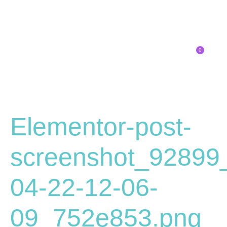
0
Inscríbete
SOBRE EL CONGRESO
¿QUÉ TIPO DE INNOVADOR/A ERES?
Elementor-post-
screenshot_92899
04-22-12-06-
09_752e853.png