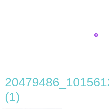
0
Inscríbete
20479486_101561
(1)