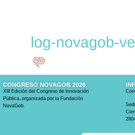
log-novagob-ve
CONGRESO NOVAGOB 2026
IN
XIII Edición del Congreso de Innovación
Corr
Pública, organizada por la Fundación
Sed
NovaGob.
Cien
2804