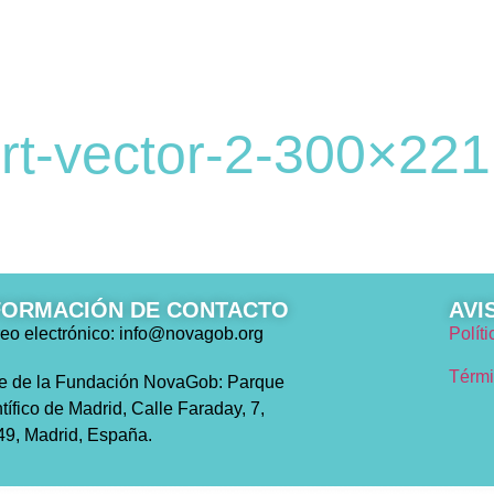
EDICIONES
NOTICIAS
¿QUÉ TIPO 
rt-vector-2-300×221
FORMACIÓN DE CONTACTO
AVI
eo electrónico: info@novagob.org
Polít
Térmi
e de la Fundación NovaGob: Parque
tífico de Madrid, Calle Faraday, 7,
9, Madrid, España.