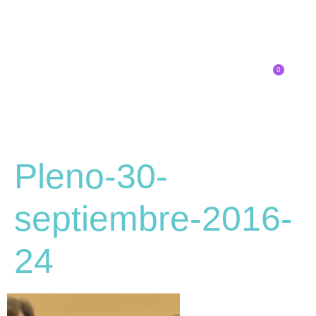
0
Inscríbete
SOBRE EL CONGRESO
¿QUÉ TIPO DE INNOVADOR/A ERES?
Pleno-30-
septiembre-2016-
24