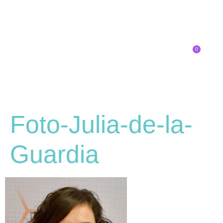
0
Inscríbete
SOBRE EL CONGRESO
¿QUÉ TIPO DE INNOVADOR/A ERES?
Foto-Julia-de-la-
Guardia