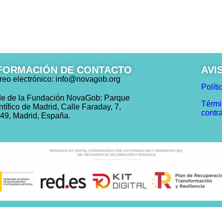
FORMACIÓN DE CONTACTO
AVI
reo electrónico: info@novagob.org
Políti
e de la Fundación NovaGob: Parque
Térmi
ntífico de Madrid, Calle Faraday, 7,
contr
49, Madrid, España.