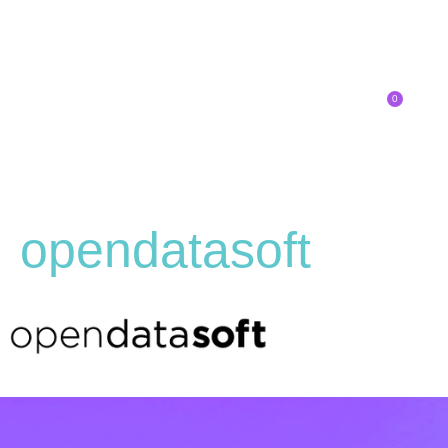
0
Inscríbete
opendatasoft