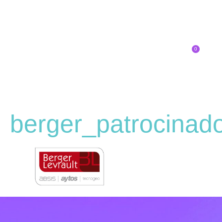
0
Inscríbete
berger_patrocinad