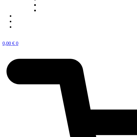
Ejes 2023
Ponentes 2023
NOTICIAS
SOBRE EL CONGRESO
¿QUÉ TIPO DE INNOVADOR/A ERES?
Inscríbete
0,00
€
0