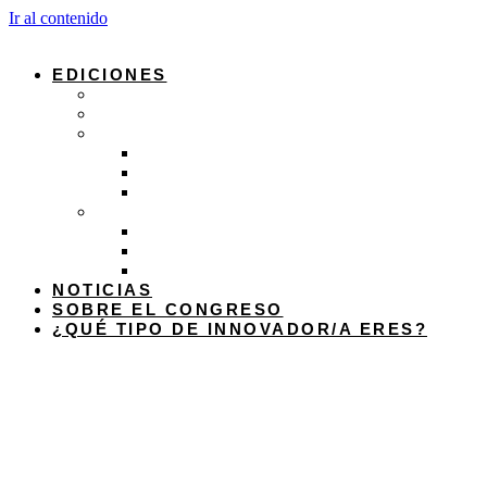
Ir al contenido
EDICIONES
Edición 2026
Edición 2025
Edición 2024
Programa 2024
Ejes 2024
Ponentes 2024
Edición 2023
Programa 2023
Ejes 2023
Ponentes 2023
NOTICIAS
SOBRE EL CONGRESO
¿QUÉ TIPO DE INNOVADOR/A ERES?