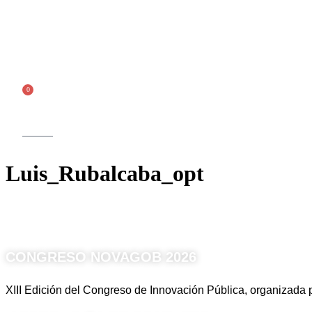
Ir
al
contenido
Inscríbete
0
Carrito
Luis_Rubalcaba_opt
CONGRESO NOVAGOB 2026
XIII Edición del Congreso de Innovación Pública, organizad