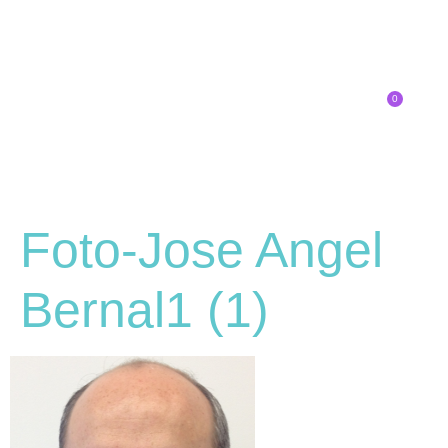
0
Inscríbete
SOBRE EL CONGRESO
¿QUÉ TIPO DE INNOVADOR/A ERES?
Foto-Jose Angel
Bernal1 (1)