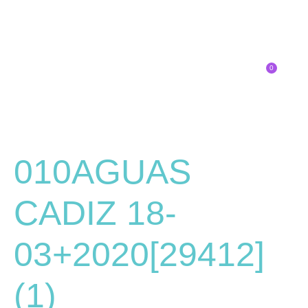
0
Inscríbete
SOBRE EL CONGRESO
¿QUÉ TIPO DE INNOVADOR/A ERES?
010AGUAS
CADIZ 18-
03+2020[29412]
(1)