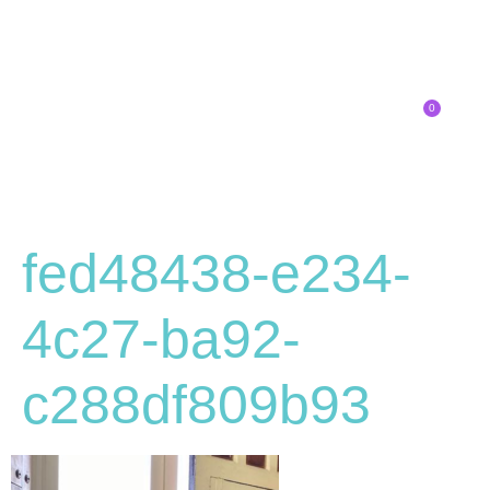
0
Inscríbete
SOBRE EL CONGRESO
¿QUÉ TIPO DE INNOVADOR/A ERES?
fed48438-e234-
4c27-ba92-
c288df809b93