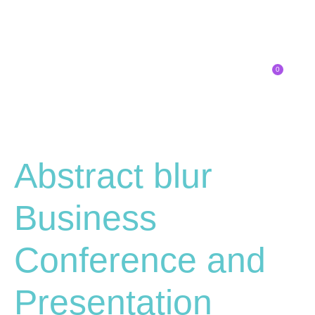
0
Inscríbete
SOBRE EL CONGRESO
¿QUÉ TIPO DE INNOVADOR/A ERES?
Abstract blur
Business
Conference and
Presentation