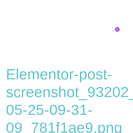
0
Inscríbete
Elementor-post-
screenshot_93202
05-25-09-31-
09_781f1ae9.png