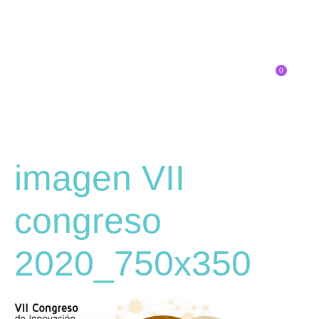
0
Inscríbete
SOBRE EL CONGRESO
¿QUÉ TIPO DE INNOVADOR/A ERES?
imagen VII
congreso
2020_750x350