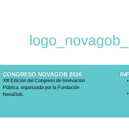
logo_novagob_
CONGRESO NOVAGOB 2026
IN
XIII Edición del Congreso de Innovación
Pública, organizada por la Fundación
NovaGob.