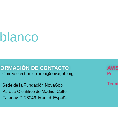
blanco
FORMACIÓN DE CONTACTO
AVI
Correo electrónico: info@novagob.org
Polít
Térmi
Sede de la Fundación NovaGob:
Parque Científico de Madrid, Calle
Faraday, 7, 28049, Madrid, España.