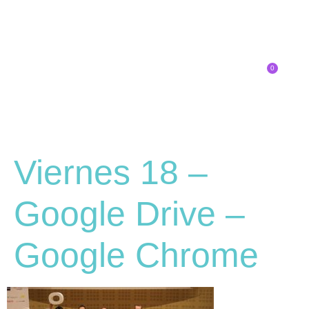
0
Inscríbete
SOBRE EL CONGRESO
¿QUÉ TIPO DE INNOVADOR/A ERES?
Viernes 18 –
Google Drive –
Google Chrome