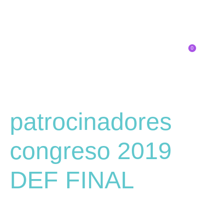
0
Inscríbete
SOBRE EL CONGRESO
¿QUÉ TIPO DE INNOVADOR/A ERES?
patrocinadores
congreso 2019
DEF FINAL