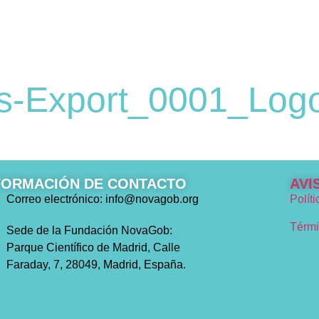
-Export_0001_Logo
FORMACIÓN DE CONTACTO
AVI
Correo electrónico: info@novagob.org
Polít
Térmi
Sede de la Fundación NovaGob:
Parque Científico de Madrid, Calle
Faraday, 7, 28049, Madrid, España.