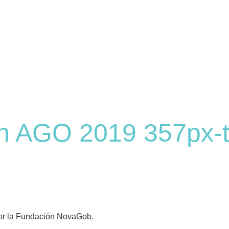
on AGO 2019 357px-t
 por la Fundación NovaGob.