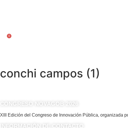
Ir
al
contenido
Inscríbete
0
Carrito
conchi campos (1)
CONGRESO NOVAGOB 2026
XIII Edición del Congreso de Innovación Pública, organizada
INFORMACIÓN DE CONTACTO