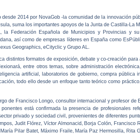
 desde 2014 por NovaGob -la comunidad de la innovación públ
ínsula, suma los importantes apoyos de la Junta de Castilla-La 
a, la Federación Española de Municipios y Provincias y s
adana, así como de empresas líderes en España como EsPúblic
Nexus Geographics, eCityclic y Grupo AL.
distintos formatos de exposición, debate y co-creación para 
lexionará, entre otros temas, sobre administración electrónica
eligencia artificial, laboratorios de gobierno, compra pública
cación, todo ello desde un enfoque tanto teórico como práctico
argo de Francisco Longo, consultor internacional y profesor d
os ponentes está confirmada la presencia de profesionales re
 sector privado y sociedad civil, provenientes de diferentes p
os, Judit Flórez, Víctor Almonacid, Borja Colón, Francisco R
María Pilar Batet, Máximo Fraile, María Paz Hermosilla, Rita 