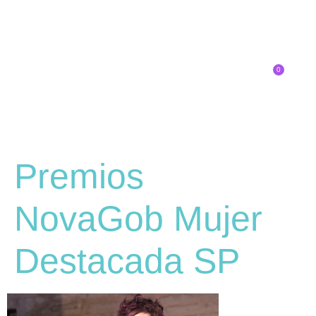
0
Inscríbete
SOBRE EL CONGRESO
¿QUÉ TIPO DE INNOVADOR/A ERES?
Premios
NovaGob Mujer
Destacada SP