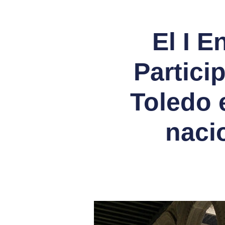
El I E
Partici
Toledo 
naci