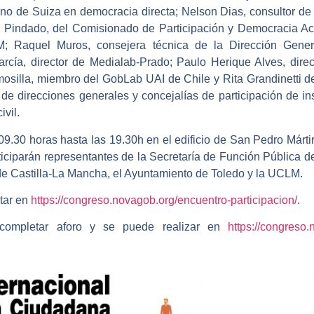
o de Suiza en democracia directa; Nelson Dias, consultor de 
 Pindado, del Comisionado de Participación y Democracia Ac
M; Raquel Muros, consejera técnica de la Dirección Gener
rcía, director de Medialab-Prado; Paulo Herique Alves, dire
osilla, miembro del GobLab UAI de Chile y Rita Grandinetti d
 de direcciones generales y concejalías de participación de ins
vil.
09.30 horas hasta las 19.30h en el edificio de San Pedro Mártir
ticiparán representantes de la Secretaría de Función Pública d
de Castilla-La Mancha, el Ayuntamiento de Toledo y la UCLM.
tar en
https://congreso.novagob.org/encuentro-participacion/
.
a completar aforo y se puede realizar en
https://congreso