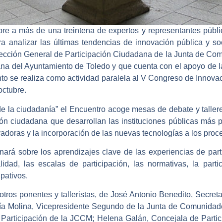
re a más de una treintena de expertos y representantes públi
ra analizar las últimas tendencias de innovación pública y so
rección General de Participación Ciudadana de la Junta de Com
ana del Ayuntamiento de Toledo y que cuenta con el apoyo de l
nto se realiza como actividad paralela al V Congreso de Innov
octubre.
de la ciudadanía” el Encuentro acoge mesas de debate y tallere
ión ciudadana que desarrollan las instituciones públicas más p
doras y la incorporación de las nuevas tecnologías a los proce
onará sobre los aprendizajes clave de las experiencias de part
alidad, las escalas de participación, las normativas, la parti
pativos.
 otros ponentes y talleristas, de José Antonio Benedito, Secre
ía Molina, Vicepresidente Segundo de la Junta de Comunidade
 Participación de la JCCM; Helena Galán, Concejala de Partic