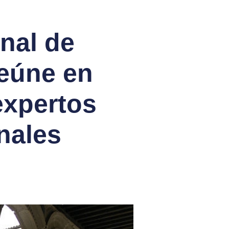
onal de
reúne en
expertos
nales