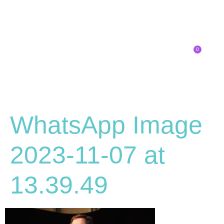
0
Inscríbete
SOBRE EL CONGRESO
¿QUÉ TIPO DE INNOVADOR/A ERES?
WhatsApp Image
2023-11-07 at
13.39.49