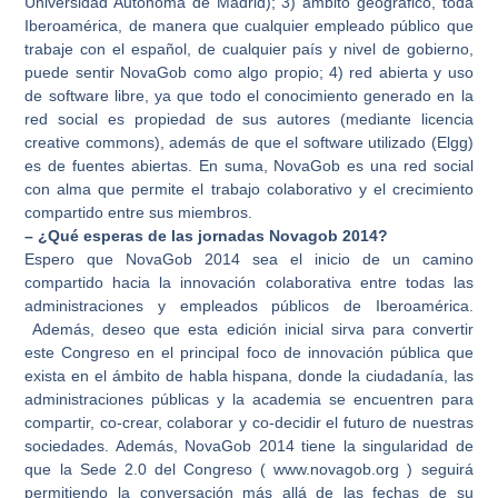
Universidad Autónoma de Madrid); 3) ámbito geográfico, toda
Iberoamérica, de manera que cualquier empleado público que
trabaje con el español, de cualquier país y nivel de gobierno,
puede sentir NovaGob como algo propio; 4) red abierta y uso
de software libre, ya que todo el conocimiento generado en la
red social es propiedad de sus autores (mediante licencia
creative commons), además de que el software utilizado (Elgg)
es de fuentes abiertas. En suma, NovaGob es una red social
con alma que permite el trabajo colaborativo y el crecimiento
compartido entre sus miembros.
– ¿Qué esperas de las jornadas Novagob 2014?
Espero que NovaGob 2014 sea el inicio de un camino
compartido hacia la innovación colaborativa entre todas las
administraciones y empleados públicos de Iberoamérica.
Además, deseo que esta edición inicial sirva para convertir
este Congreso en el principal foco de innovación pública que
exista en el ámbito de habla hispana, donde la ciudadanía, las
administraciones públicas y la academia se encuentren para
compartir, co-crear, colaborar y co-decidir el futuro de nuestras
sociedades. Además, NovaGob 2014 tiene la singularidad de
que la Sede 2.0 del Congreso ( www.novagob.org ) seguirá
permitiendo la conversación más allá de las fechas de su