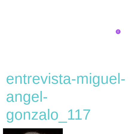
0
Inscríbete
SOBRE EL CONGRESO
¿QUÉ TIPO DE INNOVADOR/A ERES?
entrevista-miguel-
angel-
gonzalo_117