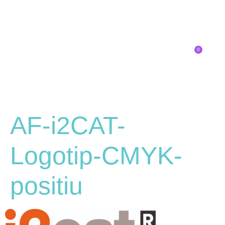
0
Inscríbete
SOBRE EL CONGRESO
¿QUÉ TIPO DE INNOVADOR/A ERES?
AF-i2CAT-
Logotip-CMYK-
positiu