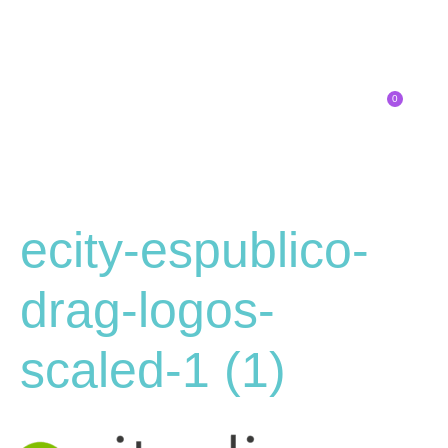
0
Inscríbete
SOBRE EL CONGRESO
¿QUÉ TIPO DE INNOVADOR/A ERES?
ecity-espublico-
drag-logos-
scaled-1 (1)