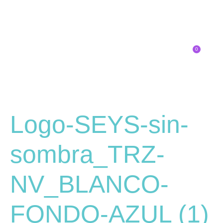
0
Inscríbete
SOBRE EL CONGRESO
¿QUÉ TIPO DE INNOVADOR/A ERES?
Logo-SEYS-sin-
sombra_TRZ-
NV_BLANCO-
FONDO-AZUL (1)