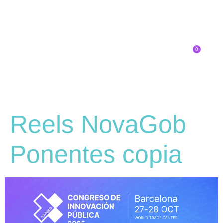
0
Inscríbete
Reels NovaGob
Ponentes copia
Reproductor
de
vídeo