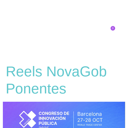
0
Inscríbete
Reels NovaGob
Ponentes
Reproductor
de
vídeo