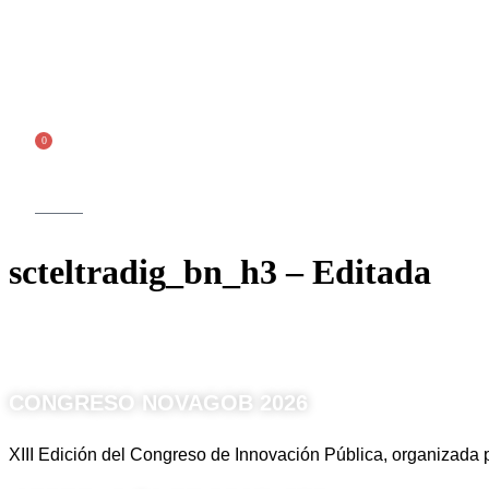
Ir
al
contenido
Inscríbete
0
Carrito
scteltradig_bn_h3 – Editada
CONGRESO NOVAGOB 2026
XIII Edición del Congreso de Innovación Pública, organizad