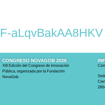
F-aLqvBakAA8HKV
CONGRESO NOVAGOB 2026
IN
XIII Edición del Congreso de Innovación
Corr
Pública, organizada por la Fundación
Sed
NovaGob.
Cien
2804