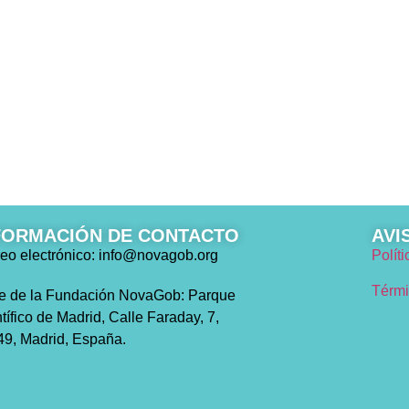
FORMACIÓN DE CONTACTO
AVI
eo electrónico: info@novagob.org
Polít
Térmi
e de la Fundación NovaGob: Parque
tífico de Madrid, Calle Faraday, 7,
9, Madrid, España.