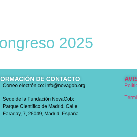
Congreso 2025
FORMACIÓN DE CONTACTO
AVI
Correo electrónico: info@novagob.org
Polít
Térmi
Sede de la Fundación NovaGob:
Parque Científico de Madrid, Calle
Faraday, 7, 28049, Madrid, España.