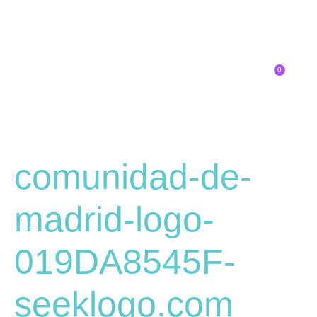
0
Inscríbete
SOBRE EL CONGRESO
¿QUÉ TIPO DE INNOVADOR/A ERES?
comunidad-de-
madrid-logo-
019DA8545F-
seeklogo.com