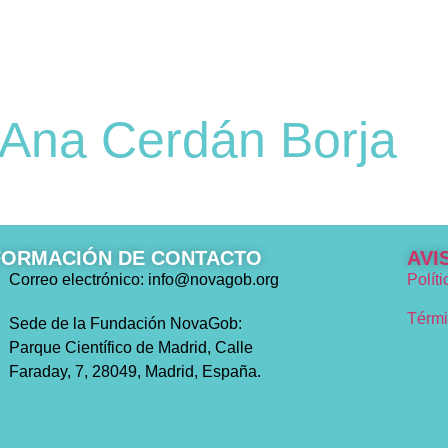
na Cerdán Borja
FORMACIÓN DE CONTACTO
AVI
Correo electrónico: info@novagob.org
Polít
Térmi
Sede de la Fundación NovaGob:
Parque Científico de Madrid, Calle
Faraday, 7, 28049, Madrid, España.