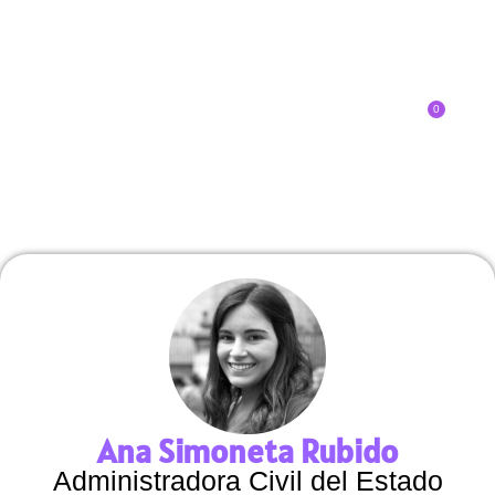
0
Inscríbete
SOBRE EL CONGRESO
¿QUÉ TIPO DE INNOVADOR/A ERES?
Ana Simoneta Rubido
Administradora Civil del Estado