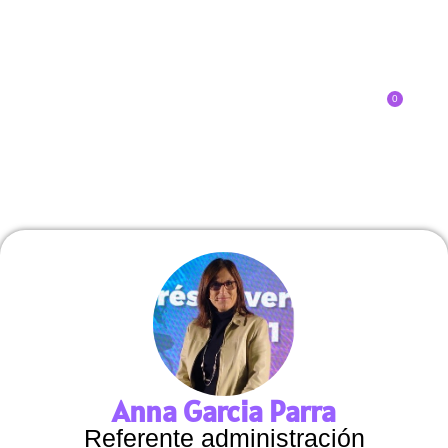
0
Inscríbete
SOBRE EL CONGRESO
¿QUÉ TIPO DE INNOVADOR/A ERES?
Anna Garcia Parra
Referente administración