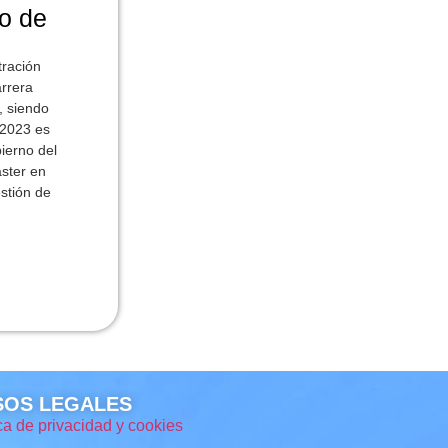
to de
tración
arrera
, siendo
 2023 es
ierno del
áster en
stión de
SOS LEGALES
ica de privacidad y cookies