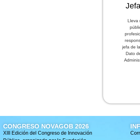
Jefa
Lleva 
públi
profesi
respons
jefa de 
Dato de
Adminis
CONGRESO NOVAGOB 2026
IN
XIII Edición del Congreso de Innovación
Corr