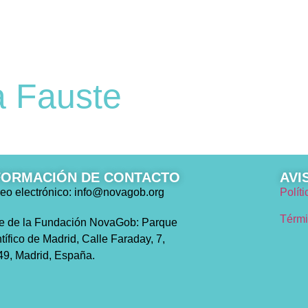
EDICIONES
NOTICIAS
¿QUÉ TIPO 
a Fauste
FORMACIÓN DE CONTACTO
AVI
eo electrónico: info@novagob.org
Polít
Térmi
e de la Fundación NovaGob: Parque
tífico de Madrid, Calle Faraday, 7,
9, Madrid, España.