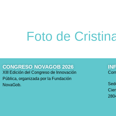
Foto de Cristin
CONGRESO NOVAGOB 2026
IN
XIII Edición del Congreso de Innovación
Corr
Pública, organizada por la Fundación
Sed
NovaGob.
Cien
2804