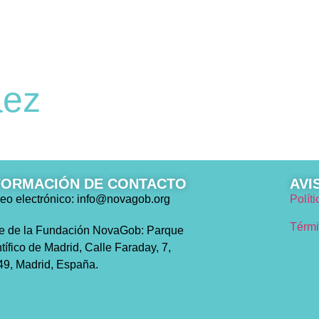
́ez
FORMACIÓN DE CONTACTO
AVI
eo electrónico: info@novagob.org
Polít
Térmi
e de la Fundación NovaGob: Parque
tífico de Madrid, Calle Faraday, 7,
9, Madrid, España.