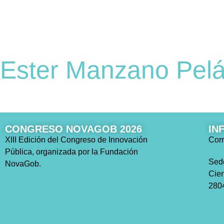
Ester Manzano Pela
CONGRESO NOVAGOB 2026
IN
XIII Edición del Congreso de Innovación
Corr
Pública, organizada por la Fundación
Sed
NovaGob.
Cien
2804