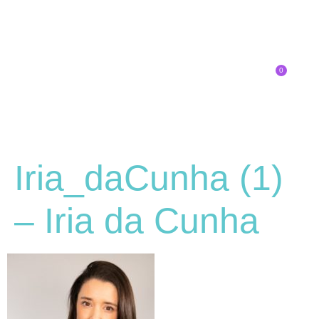
0
Inscríbete
SOBRE EL CONGRESO
¿QUÉ TIPO DE INNOVADOR/A ERES?
Iria_daCunha (1)
– Iria da Cunha