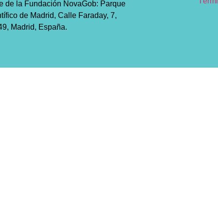
Térmi
e de la Fundación NovaGob: Parque
tífico de Madrid, Calle Faraday, 7,
9, Madrid, España.