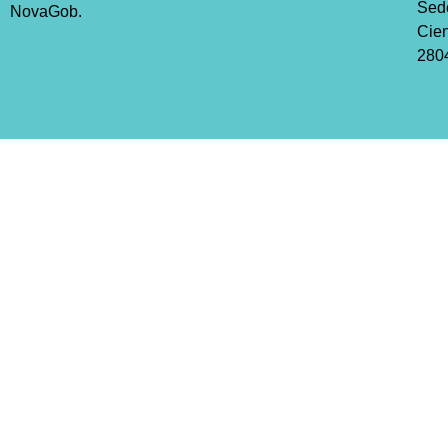
Sed
NovaGob.
Cien
2804