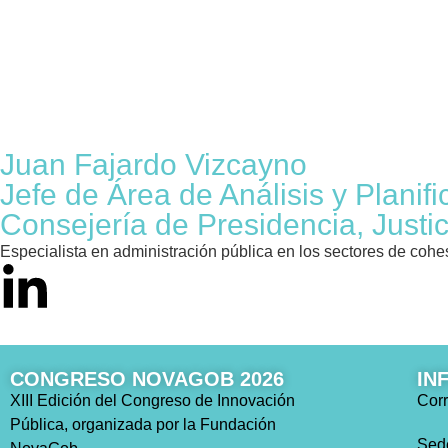
Juan Fajardo Vizcayno
Jefe de Área de Análisis y Planific
Consejería de Presidencia, Jus
Especialista en administración pública en los sectores de cohesió
CONGRESO NOVAGOB 2026
IN
XIII Edición del Congreso de Innovación
Corr
Pública, organizada por la Fundación
Sed