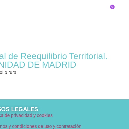
0
SOBRE EL CONGRESO
Inscríbete
DE INNOVADOR/A ERES?
l de Reequilibrio Territorial.
COMUNIDAD DE MADRID
llo rural
SOS LEGALES
ica de privacidad y cookies
nos y condiciones de uso y contratación