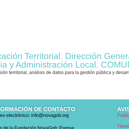
EDICIONES
NOTICIAS
¿QUÉ TIPO 
ación Territorial. Dirección Genera
ticia y Administración Local. 
n territorial, análisis de datos para la gestión pública y desarro
FORMACIÓN DE CONTACTO
AVI
eo electrónico: info@novagob.org
Polít
Térmi
e de la Fundación NovaGob: Parque