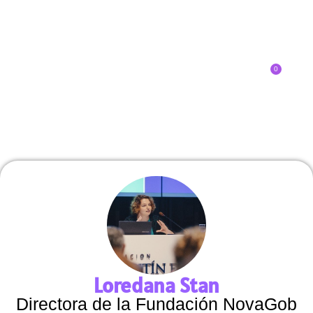
0
Inscríbete
SOBRE EL CONGRESO
¿QUÉ TIPO DE INNOVADOR/A ERES?
Loredana Stan
Directora de la Fundación NovaGob