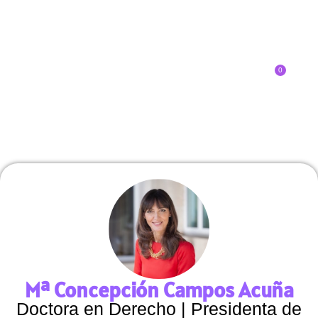
0
Inscríbete
SOBRE EL CONGRESO
¿QUÉ TIPO DE INNOVADOR/A ERES?
Mª Concepción Campos Acuña
Doctora en Derecho | Presidenta de