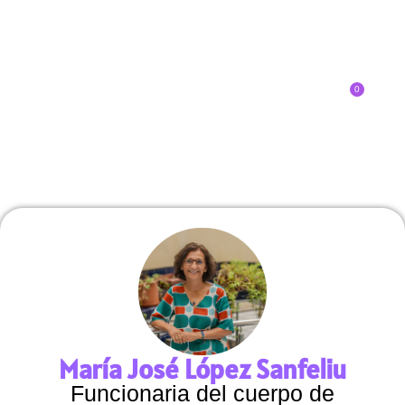
0
Inscríbete
SOBRE EL CONGRESO
¿QUÉ TIPO DE INNOVADOR/A ERES?
María José López Sanfeliu
Funcionaria del cuerpo de